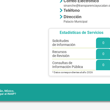
Correo Electrónico
sinanche@transparenciayucatan.
Teléfono
Dirección
Palacio Municipal
Estadísticas de Servicios
Solicitudes
0
de Información
Recursos
0
de Revisión
Consultas de
0
Información Pública
* Datos correspondientes al año 2026
án, México.
ar al INAIP?